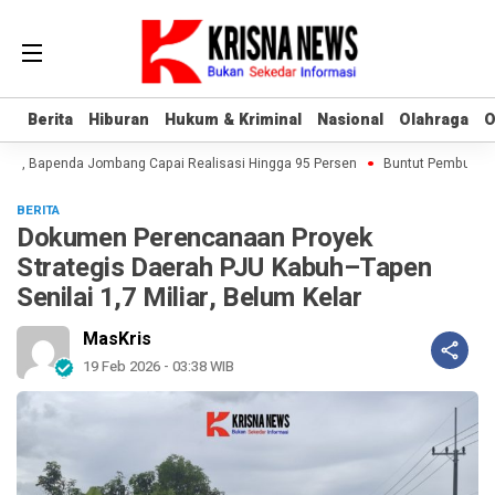
Berita
Berita
Hiburan
Hiburan
Hukum & Kriminal
Hukum & Kriminal
Nasional
Nasional
Olahraga
Olahraga
O
O
2, Bapenda Jombang Capai Realisasi Hingga 95 Persen
Buntut Pembukuan T
BERITA
Dokumen Perencanaan Proyek
Strategis Daerah PJU Kabuh–Tapen
Senilai 1,7 Miliar, Belum Kelar
MasKris
19 Feb 2026 - 03:38 WIB