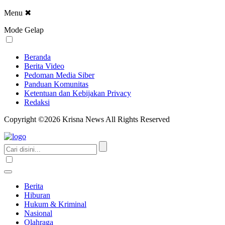
Menu
✖
Mode Gelap
Beranda
Berita Video
Pedoman Media Siber
Panduan Komunitas
Ketentuan dan Kebijakan Privacy
Redaksi
Copyright ©2026 Krisna News All Rights Reserved
Berita
Hiburan
Hukum & Kriminal
Nasional
Olahraga