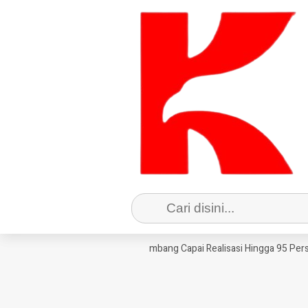
tuh Tempo PBB-P2, Bapenda Jombang Capai Realisasi Hingga 95 Persen