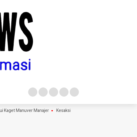
Kaget Manuver Manajer
Kesaksian Sekretaris KPRI Sejahtera Jomba