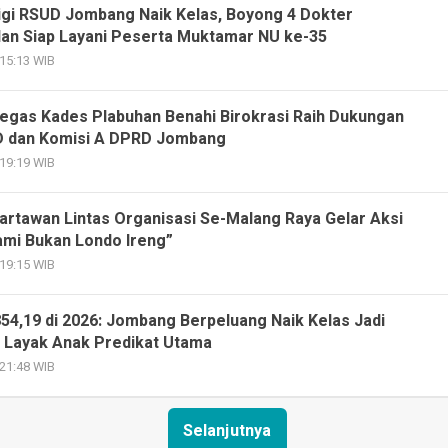
igi RSUD Jombang Naik Kelas, Boyong 4 Dokter
dan Siap Layani Peserta Muktamar NU ke-35
 15:13 WIB
egas Kades Plabuhan Benahi Birokrasi Raih Dukungan
 dan Komisi A DPRD Jombang
 19:19 WIB
rtawan Lintas Organisasi Se-Malang Raya Gelar Aksi
ami Bukan Londo Ireng”
 19:15 WIB
 854,19 di 2026: Jombang Berpeluang Naik Kelas Jadi
 Layak Anak Predikat Utama
 21:48 WIB
Selanjutnya