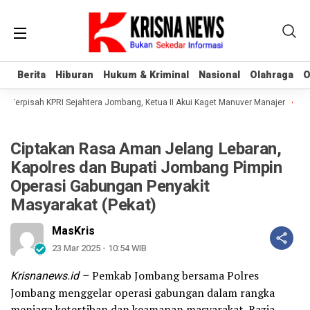
Berita
Berita
Hiburan
Hiburan
Hukum & Kriminal
Hukum & Kriminal
Nasional
Nasional
Olahraga
Olahraga
O
O
Terpisah KPRI Sejahtera Jombang, Ketua II Akui Kaget Manuver Manajer
Kes
Ciptakan Rasa Aman Jelang Lebaran,
Kapolres dan Bupati Jombang Pimpin
Operasi Gabungan Penyakit
Masyarakat (Pekat)
MasKris
23 Mar 2025 - 10:54 WIB
Krisnanews.id –
Pemkab Jombang bersama Polres
Jombang menggelar operasi gabungan dalam rangka
menjaga ketertiban dan keamanan masyarakat. Razia