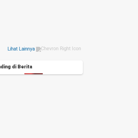
tera Jombang, Ketua II Akui
Dilakukan
t Manuver Manajer
Manajer
ang lalu
2 hari yang lalu
Lihat Lainnya
ding di
Berita