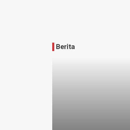
Krisna
Berita
News