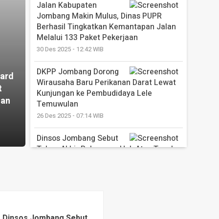
Jalan Kabupaten
Jombang Makin Mulus, Dinas PUPR
Berhasil Tingkatkan Kemantapan Jalan
Melalui 133 Paket Pekerjaan
30 Des 2025 - 12:42 WIB
DKPP Jombang Dorong
ard
Wirausaha Baru Perikanan Darat Lewat
t
Kunjungan ke Pembudidaya Lele
nan
Temuwulan
26 Des 2025 - 07:14 WIB
Dinsos Jombang Sebut
Tahap Akhir Pelepasan Hak Atas Tanah
Tuntas, Lahan Sekolah Rakyat Akan
Segera Dilunasi
23 Des 2025 - 22:42 WIB
SMPN 3 Wonosalam
Jombang Ukir Sejarah, dari Sekolah
Dinsos Jombang Sebut