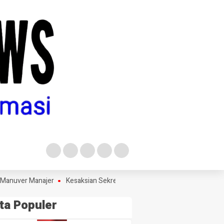
ver Manajer
Kesaksian Sekretaris KPRI Sejahtera Jombang Sebut T
ta Populer