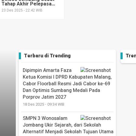
Tahap Akhir Pelepasan
Alternatif Menjadi Sekolah Tujuan Utama
Hak Atas Tanah Tuntas,
23 Des 2025 - 22:42 WIB
15 Des 2025 - 17:10 WIB
Lahan Sekolah Rakyat
Akan Segera Dilunasi
Terbaru di
Trending
Tren
Dipimpin Amarta Faza
Ketua Komisi I DPRD Kabupaten Malang,
Cabor Floorball Resmi Jadi Cabor ke-69
Dan Optimis Sumbang Medali Pada
Porprov Jatim 2027
18 Des 2025 - 09:34 WIB
SMPN 3 Wonosalam
Jombang Ukir Sejarah, dari Sekolah
Alternatif Menjadi Sekolah Tujuan Utama