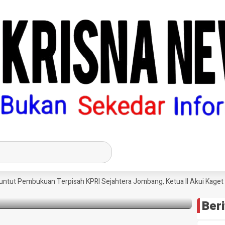
ng Beberkan Mekanisme Organisasi dan Ada
tujuan Pengurus
 Pembukuan Terpisah KPRI Sejahtera Jombang, Ketua II Akui Kaget Manu
Beri