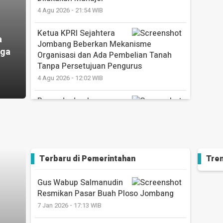
4 Agu 2026 - 21:54 WIB
Ketua KPRI Sejahtera
a
Jombang Beberkan Mekanisme
gga
Organisasi dan Ada Pembelian Tanah
Tanpa Persetujuan Pengurus
4 Agu 2026 - 12:02 WIB
Bapenda Jombang
Lanjutkan Program Inovatif Mampir RW,
Bayar PBB Makin Mudah di Desa
Banjardowo
3 Agu 2026 - 13:40 WIB
Terbaru di
Pemerintahan
Tren
Bupati Jombang
Warsubi Resmikan Gedung Baru SRT 1,
Gus Wabup Salmanudin
Sekaligus Buka MPLS Tahun Ajaran Baru
Resmikan Pasar Buah Ploso Jombang
2026/2027
7 Jan 2026 - 17:13 WIB
30 Jul 2026 - 17:51 WIB