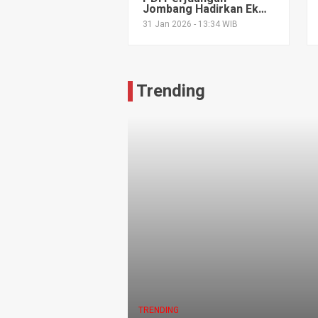
Jombang Hadirkan Eks
Ketua Dewas KPK 2019-
31 Jan 2026 - 13:34 WIB
2024, Bedah Masa
Depan Indonesia
Trending
TRENDING