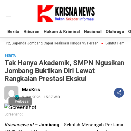
Berita
Berita
Hiburan
Hiburan
Hukum & Kriminal
Hukum & Kriminal
Nasional
Nasional
Olahraga
Olahraga
O
O
B-P2, Bapenda Jombang Capai Realisasi Hingga 95 Persen
Buntut Pembukuan
BERITA
Tak Hanya Akademik, SMPN Ngusikan
Jombang Buktikan Diri Lewat
Rangkaian Prestasi Ekskul
MasKris
9 Jun 2026 - 15:37 WIB
Perbesar
Screenshot
Krisnanews.id –
Jombang
– Sekolah Menengah Pertama