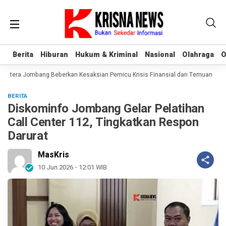
Berita
Berita
Hiburan
Hiburan
Hukum & Kriminal
Hukum & Kriminal
Nasional
Nasional
Olahraga
Olahraga
O
O
htera Jombang Beberkan Kesaksian Pemicu Krisis Finansial dan Temuan Aset 
BERITA
Diskominfo Jombang Gelar Pelatihan
Call Center 112, Tingkatkan Respon
Darurat
MasKris
10 Jun 2026 - 12:01 WIB