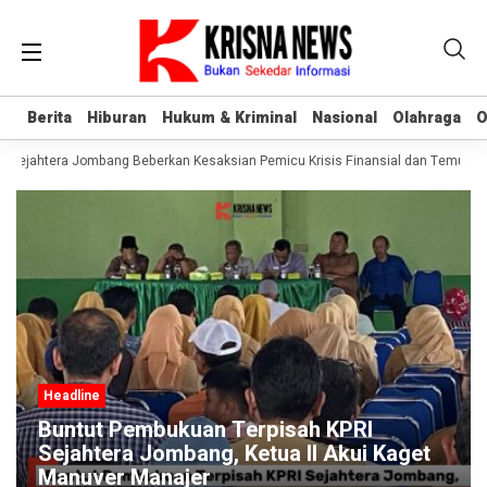
Berita
Berita
Hiburan
Hiburan
Hukum & Kriminal
Hukum & Kriminal
Nasional
Nasional
Olahraga
Olahraga
O
O
Sejahtera Jombang Beberkan Kesaksian Pemicu Krisis Finansial dan Temuan A
Headline
Buntut Pembukuan Terpisah KPRI
Sejahtera Jombang, Ketua II Akui Kaget
Manuver Manajer