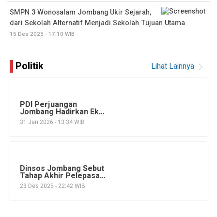
SMPN 3 Wonosalam Jombang Ukir Sejarah,
dari Sekolah Alternatif Menjadi Sekolah Tujuan Utama
15 Des 2025 - 17:10 WIB
Politik
Lihat Lainnya
PDI Perjuangan
Jombang Hadirkan Eks
Ketua Dewas KPK 2019-
31 Jan 2026 - 13:34 WIB
2024, Bedah Masa
Depan Indonesia
Dinsos Jombang Sebut
Tahap Akhir Pelepasan
Hak Atas Tanah Tuntas,
23 Des 2025 - 22:42 WIB
Lahan Sekolah Rakyat
Akan Segera Dilunasi