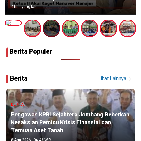
4 hari yang lalu
Berita Populer
Krisna
Berita
Lihat Lainnya
News
BERITA
Pengawas KPRI Sejahtera Jombang Beberkan
Kesaksian Pemicu Krisis Finansial dan
Temuan Aset Tanah
8 Agu 2026 - 06:46 WIB