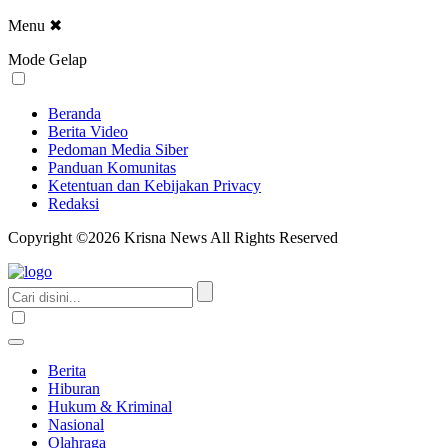
Menu
✖
Mode Gelap
Beranda
Berita Video
Pedoman Media Siber
Panduan Komunitas
Ketentuan dan Kebijakan Privacy
Redaksi
Copyright ©2026 Krisna News All Rights Reserved
Berita
Hiburan
Hukum & Kriminal
Nasional
Olahraga