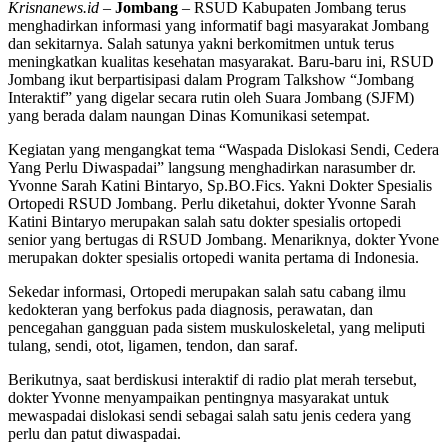
Krisnanews.id –
Jombang
– RSUD Kabupaten Jombang terus
menghadirkan informasi yang informatif bagi masyarakat Jombang
dan sekitarnya. Salah satunya yakni berkomitmen untuk terus
meningkatkan kualitas kesehatan masyarakat. Baru-baru ini, RSUD
Jombang ikut berpartisipasi dalam Program Talkshow “Jombang
Interaktif” yang digelar secara rutin oleh Suara Jombang (SJFM)
yang berada dalam naungan Dinas Komunikasi setempat.
Kegiatan yang mengangkat tema “Waspada Dislokasi Sendi, Cedera
Yang Perlu Diwaspadai” langsung menghadirkan narasumber dr.
Yvonne Sarah Katini Bintaryo, Sp.BO.Fics. Yakni Dokter Spesialis
Ortopedi RSUD Jombang. Perlu diketahui, dokter Yvonne Sarah
Katini Bintaryo merupakan salah satu dokter spesialis ortopedi
senior yang bertugas di RSUD Jombang. Menariknya, dokter Yvone
merupakan dokter spesialis ortopedi wanita pertama di Indonesia.
Sekedar informasi, Ortopedi merupakan salah satu cabang ilmu
kedokteran yang berfokus pada diagnosis, perawatan, dan
pencegahan gangguan pada sistem muskuloskeletal, yang meliputi
tulang, sendi, otot, ligamen, tendon, dan saraf.
Berikutnya, saat berdiskusi interaktif di radio plat merah tersebut,
dokter Yvonne menyampaikan pentingnya masyarakat untuk
mewaspadai dislokasi sendi sebagai salah satu jenis cedera yang
perlu dan patut diwaspadai.