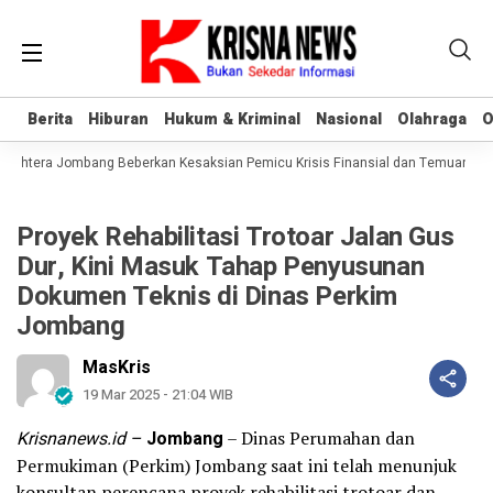
Berita
Berita
Hiburan
Hiburan
Hukum & Kriminal
Hukum & Kriminal
Nasional
Nasional
Olahraga
Olahraga
O
O
jahtera Jombang Beberkan Kesaksian Pemicu Krisis Finansial dan Temuan Aset
Proyek Rehabilitasi Trotoar Jalan Gus
Dur, Kini Masuk Tahap Penyusunan
Dokumen Teknis di Dinas Perkim
Jombang
MasKris
19 Mar 2025 - 21:04 WIB
Krisnanews.id –
Jombang
– Dinas Perumahan dan
Permukiman (Perkim) Jombang saat ini telah menunjuk
konsultan perencana proyek rehabilitasi trotoar dan