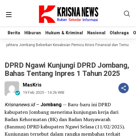
Berita
Berita
Hiburan
Hiburan
Hukum & Kriminal
Hukum & Kriminal
Nasional
Nasional
Olahraga
Olahraga
O
O
Sejahtera Jombang Beberkan Kesaksian Pemicu Krisis Finansial dan Temuan A
DPRD Ngawi Kunjungi DPRD Jombang,
Bahas Tentang Inpres 1 Tahun 2025
MasKris
19 Feb 2025 - 14:26 WIB
Krisnanews.id –
Jombang
— Baru-baru ini DPRD
kabupaten Jombang menerima kunjungan kerja dari
Badan Kehormatan (BK) dan Badan Musyawarah
(Banmus) DPRD kabupaten Ngawi Selasa (11/02/2025).
Kunjungan tersebut dalam rangka membahas terkait