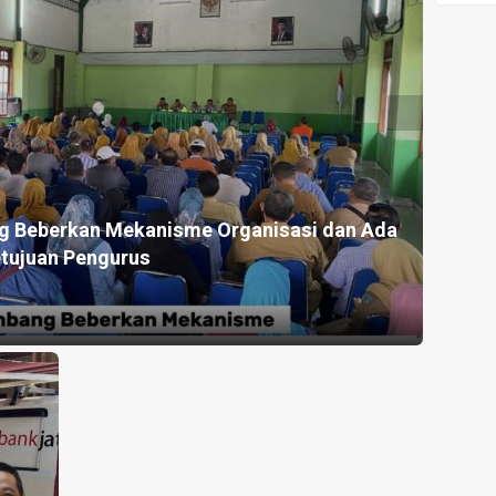
HEADLINE
Bupati
Jombang
HEADLI
Warsubi
ng Beberkan Mekanisme Organisasi dan Ada
Jatuh
Resmikan
tujuan Pengurus
Pers
Gedung
2 hari y
Baru SRT
1,
Sekaligus
Buka
MPLS
Tahun
HEADLI
Ajaran
Buntu
Baru