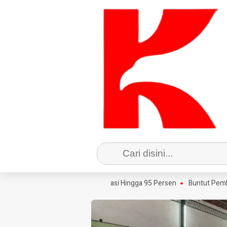
enda Jombang Capai Realisasi Hingga 95 Persen
Buntut Pembukuan T