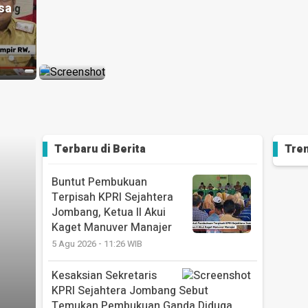
sa
Sejah
2026/2027
Kage
1 minggu yang
lalu
3 hari y
Terbaru di
Berita
Tren
Buntut Pembukuan
Terpisah KPRI Sejahtera
Jombang, Ketua II Akui
Kaget Manuver Manajer
5 Agu 2026 - 11:26 WIB
Kesaksian Sekretaris
KPRI Sejahtera Jombang Sebut
Temukan Pembukuan Ganda Diduga