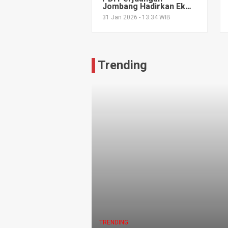
Jombang Hadirkan Eks
Ketua Dewas KPK 2019-
31 Jan 2026 - 13:34 WIB
2024, Bedah Masa
Depan Indonesia
Trending
TRENDING