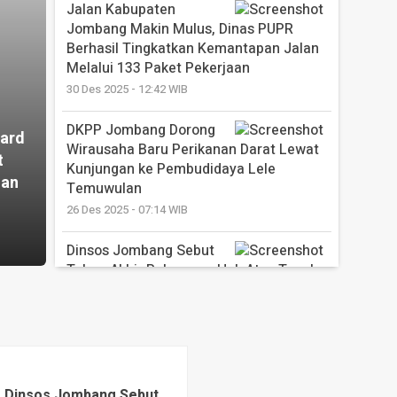
30 Jul 2026 - 17:51 WIB
Jalan Kabupaten
Jombang Makin Mulus, Dinas PUPR
Berhasil Tingkatkan Kemantapan Jalan
Melalui 133 Paket Pekerjaan
30 Des 2025 - 12:42 WIB
DKPP Jombang Dorong
ard
Wirausaha Baru Perikanan Darat Lewat
t
Kunjungan ke Pembudidaya Lele
nan
Temuwulan
26 Des 2025 - 07:14 WIB
Dinsos Jombang Sebut
Tahap Akhir Pelepasan Hak Atas Tanah
Tuntas, Lahan Sekolah Rakyat Akan
Segera Dilunasi
23 Des 2025 - 22:42 WIB
SMPN 3 Wonosalam
Jombang Ukir Sejarah, dari Sekolah
Dinsos Jombang Sebut