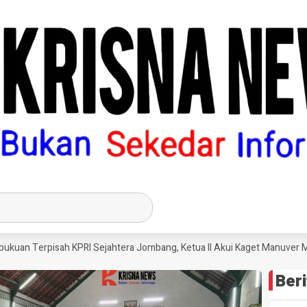
erpisah KPRI Sejahtera Jombang, Ketua II Akui Kaget Manuver Manajer
Beri