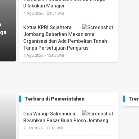
Dilakukan Manajer
4 Agu 2026 - 21:54 WIB
a
Ketua KPRI Sejahtera
gga
Jombang Beberkan Mekanisme
Organisasi dan Ada Pembelian Tanah
Tanpa Persetujuan Pengurus
4 Agu 2026 - 12:02 WIB
Bapenda Jombang
Lanjutkan Program Inovatif Mampir RW,
Bayar PBB Makin Mudah di Desa
Banjardowo
3 Agu 2026 - 13:40 WIB
Terbaru di
Pemerintahan
Tren
Bupati Jombang
Gus Wabup Salmanudin
Warsubi Resmikan Gedung Baru SRT 1,
Resmikan Pasar Buah Ploso Jombang
Sekaligus Buka MPLS Tahun Ajaran Baru
7 Jan 2026 - 17:13 WIB
2026/2027