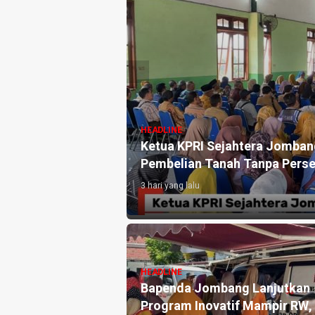
HEADLINE
si Hingga 95
Ketua KPRI Sejahtera Jomba
Pembelian Tanah Tanpa Perse
3 hari yang lalu
HEADLINE
etaris KPRI
Bapenda Jombang Lanjutkan
bang Sebut
Program Inovatif Mampir RW,