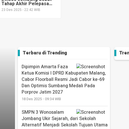
Tahap Akhir Pelepasan
Alternatif Menjadi Sekolah Tujuan Utama
Hak Atas Tanah Tuntas,
23 Des 2025 - 22:42 WIB
15 Des 2025 - 17:10 WIB
Lahan Sekolah Rakyat
Akan Segera Dilunasi
Terbaru di
Trending
Tren
Dipimpin Amarta Faza
Ketua Komisi I DPRD Kabupaten Malang,
Cabor Floorball Resmi Jadi Cabor ke-69
Dan Optimis Sumbang Medali Pada
Porprov Jatim 2027
18 Des 2025 - 09:34 WIB
SMPN 3 Wonosalam
Jombang Ukir Sejarah, dari Sekolah
Alternatif Menjadi Sekolah Tujuan Utama