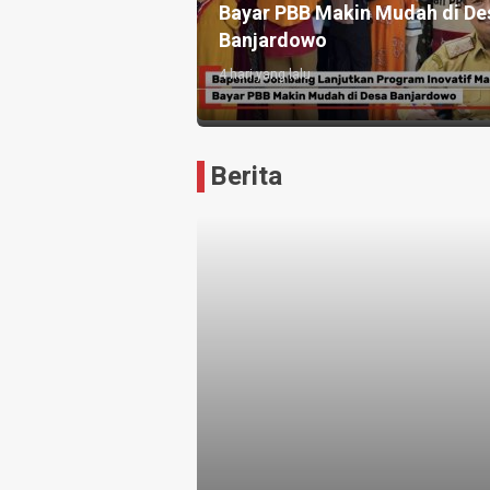
ukuan Ganda
Bayar PBB Makin Mudah di De
kan Manajer
Banjardowo
4 hari yang lalu
Krisna
Berita
News