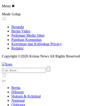
Menu
✖
Mode Gelap
Beranda
Berita Video
Pedoman Media Siber
Panduan Komunitas
Ketentuan dan Kebijakan Privacy
Redaksi
Copyright ©2026 Krisna News All Rights Reserved
Berita
Hiburan
Hukum & Kriminal
Nasional
Olahraga