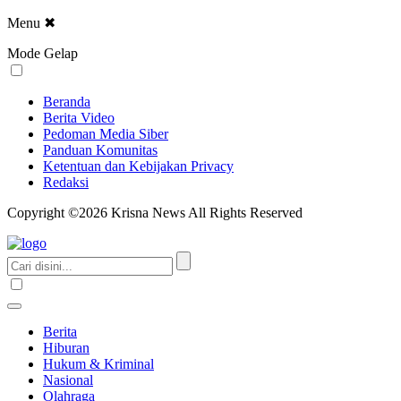
Menu
✖
Mode Gelap
Beranda
Berita Video
Pedoman Media Siber
Panduan Komunitas
Ketentuan dan Kebijakan Privacy
Redaksi
Copyright ©2026 Krisna News All Rights Reserved
Berita
Hiburan
Hukum & Kriminal
Nasional
Olahraga