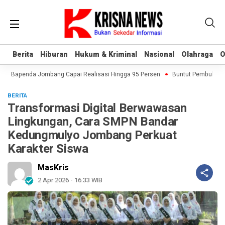
Berita
Berita
Hiburan
Hiburan
Hukum & Kriminal
Hukum & Kriminal
Nasional
Nasional
Olahraga
Olahraga
O
O
, Bapenda Jombang Capai Realisasi Hingga 95 Persen
Buntut Pembukuan Te
BERITA
Transformasi Digital Berwawasan
Lingkungan, Cara SMPN Bandar
Kedungmulyo Jombang Perkuat
Karakter Siswa
MasKris
2 Apr 2026 - 16:33 WIB