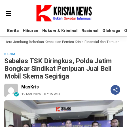
Berita
Berita
Hiburan
Hiburan
Hukum & Kriminal
Hukum & Kriminal
Nasional
Nasional
Olahraga
Olahraga
O
O
htera Jombang Beberkan Kesaksian Pemicu Krisis Finansial dan Temuan Aset 
BERITA
Sebelas TSK Diringkus, Polda Jatim
Bongkar Sindikat Penipuan Jual Beli
Mobil Skema Segitiga
MasKris
12 Mei 2026 - 07:35 WIB