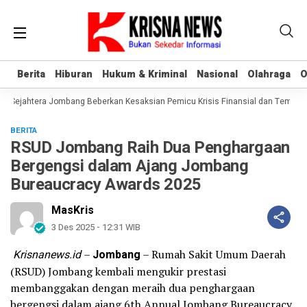
Berita
Berita
Hiburan
Hiburan
Hukum & Kriminal
Hukum & Kriminal
Nasional
Nasional
Olahraga
Olahraga
O
O
 Sejahtera Jombang Beberkan Kesaksian Pemicu Krisis Finansial dan Temuan 
BERITA
RSUD Jombang Raih Dua Penghargaan
Bergengsi dalam Ajang Jombang
Bureaucracy Awards 2025
MasKris
3 Des 2025 - 12:31 WIB
Krisnanews.id
–
Jombang
– Rumah Sakit Umum Daerah
(RSUD) Jombang kembali mengukir prestasi
membanggakan dengan meraih dua penghargaan
bergengsi dalam ajang 6th Annual Jombang Bureaucracy