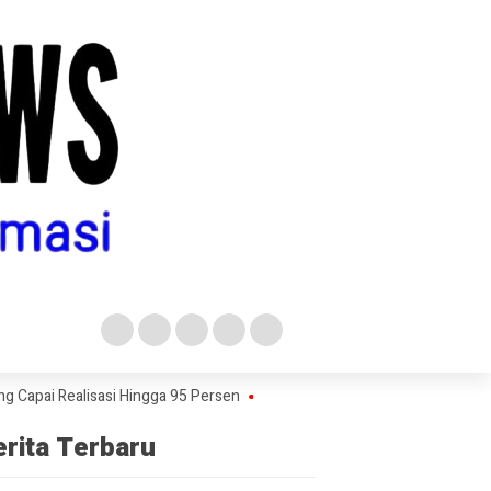
 Realisasi Hingga 95 Persen
Buntut Pembukuan Terpisah KPRI Sejah
erita Terbaru