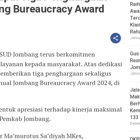
Rai
ng Bureaucracy Award
Awa
Ter
Klai
Raha
Janua
SUD Jombang terus berkomitmen
Gus
Res
layanan kepada masyarakat. Atas dedikasi
Jom
emberikan tiga penghargaan sekaligus
Janua
nual Jombang Bureaucracy Award 2024, di
Jal
Maki
Berh
entuk apresiasi terhadap kinerja maksimal
Kem
133 
p Pemkab Jombang.
Desem
r Ma’murotus Sa’diyah MKes,
DKP