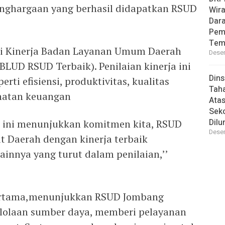
nghargaan yang berhasil didapatkan RSUD
Wira
Dara
Pem
Tem
ori Kinerja Badan Layanan Umum Daerah
Desem
UD RSUD Terbaik). Penilaian kinerja ini
Din
ti efisiensi, produktivitas, kualitas
Taha
ehatan keuangan
Atas
Seko
Dilu
n ini menunjukkan komitmen kita, RSUD
Desem
 Daerah dengan kinerja terbaik
innya yang turut dalam penilaian,’’
pertama,menunjukkan RSUD Jombang
elolaan sumber daya, memberi pelayanan