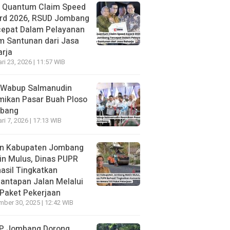
h Quantum Claim Speed
rd 2026, RSUD Jombang
cepat Dalam Pelayanan
m Santunan dari Jasa
rja
ri 23, 2026 | 11:57 WIB
 Wabup Salmanudin
mikan Pasar Buah Ploso
bang
ri 7, 2026 | 17:13 WIB
an Kabupaten Jombang
n Mulus, Dinas PUPR
asil Tingkatkan
antapan Jalan Melalui
Paket Pekerjaan
ber 30, 2025 | 12:42 WIB
P Jombang Dorong