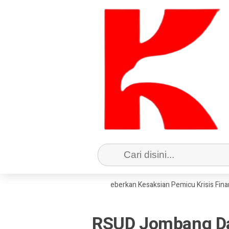
 KPRI Sejahtera Jombang Beberkan Kesaksian Pemicu Krisis Finansial
RSUD Jombang Da