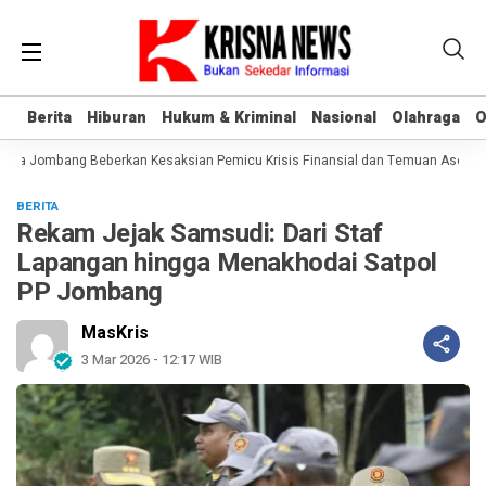
Berita
Berita
Hiburan
Hiburan
Hukum & Kriminal
Hukum & Kriminal
Nasional
Nasional
Olahraga
Olahraga
O
O
ra Jombang Beberkan Kesaksian Pemicu Krisis Finansial dan Temuan Aset Tan
BERITA
Rekam Jejak Samsudi: Dari Staf
Lapangan hingga Menakhodai Satpol
PP Jombang
MasKris
3 Mar 2026 - 12:17 WIB