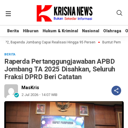
Berita
Berita
Hiburan
Hiburan
Hukum & Kriminal
Hukum & Kriminal
Nasional
Nasional
Olahraga
Olahraga
O
O
-P2, Bapenda Jombang Capai Realisasi Hingga 95 Persen
Buntut Pembukuan 
BERITA
Raperda Pertanggungjawaban APBD
Jombang TA 2025 Disahkan, Seluruh
Fraksi DPRD Beri Catatan
MasKris
2 Jul 2026 - 14:07 WIB