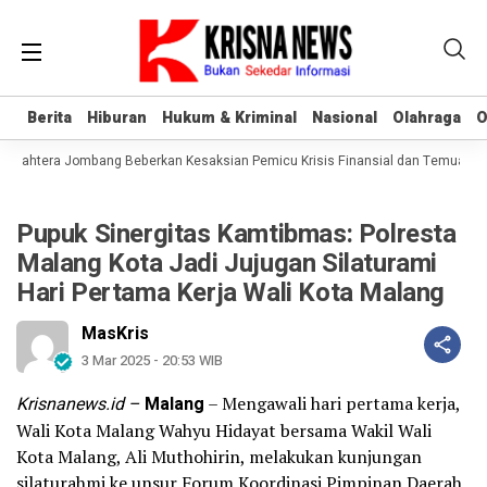
Berita
Berita
Hiburan
Hiburan
Hukum & Kriminal
Hukum & Kriminal
Nasional
Nasional
Olahraga
Olahraga
O
O
ejahtera Jombang Beberkan Kesaksian Pemicu Krisis Finansial dan Temuan As
Pupuk Sinergitas Kamtibmas: Polresta
Malang Kota Jadi Jujugan Silaturami
Hari Pertama Kerja Wali Kota Malang
MasKris
3 Mar 2025 - 20:53 WIB
Krisnanews.id –
Malang
– Mengawali hari pertama kerja,
Wali Kota Malang Wahyu Hidayat bersama Wakil Wali
Kota Malang, Ali Muthohirin, melakukan kunjungan
silaturahmi ke unsur Forum Koordinasi Pimpinan Daerah