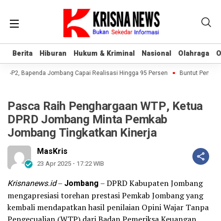
Berita
Berita
Hiburan
Hiburan
Hukum & Kriminal
Hukum & Kriminal
Nasional
Nasional
Olahraga
Olahraga
O
O
BB-P2, Bapenda Jombang Capai Realisasi Hingga 95 Persen
Buntut Pembukua
Pasca Raih Penghargaan WTP, Ketua
DPRD Jombang Minta Pemkab
Jombang Tingkatkan Kinerja
MasKris
23 Apr 2025 - 17:22 WIB
Krisnanews.id
–
Jombang
– DPRD Kabupaten Jombang
mengapresiasi torehan prestasi Pemkab Jombang yang
kembali mendapatkan hasil penilaian Opini Wajar Tanpa
Pengecualian (WTP) dari Badan Pemeriksa Keuangan