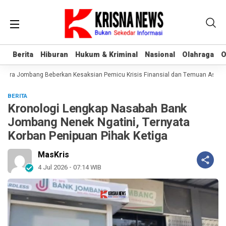
Berita
Berita
Hiburan
Hiburan
Hukum & Kriminal
Hukum & Kriminal
Nasional
Nasional
Olahraga
Olahraga
O
O
era Jombang Beberkan Kesaksian Pemicu Krisis Finansial dan Temuan Aset Tan
BERITA
Kronologi Lengkap Nasabah Bank
Jombang Nenek Ngatini, Ternyata
Korban Penipuan Pihak Ketiga
MasKris
4 Jul 2026 - 07:14 WIB