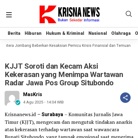
Berita
Berita
Hiburan
Hiburan
Hukum & Kriminal
Hukum & Kriminal
Nasional
Nasional
Olahraga
Olahraga
O
O
ahtera Jombang Beberkan Kesaksian Pemicu Krisis Finansial dan Temuan Aset
KJJT Soroti dan Kecam Aksi
Kekerasan yang Menimpa Wartawan
Radar Jawa Pos Group Situbondo
MasKris
4 Agu 2025 - 14:04 WIB
Krisnanews.id
–
Surabaya
– Komunitas Jurnalis Jawa
Timur (KJJT), mengecam dan mengutuk tindakan anarkis
atas kekerasan terhadap wartawan saat wawancara
Bupati Situbondo, yang tampak emosional saat menerima