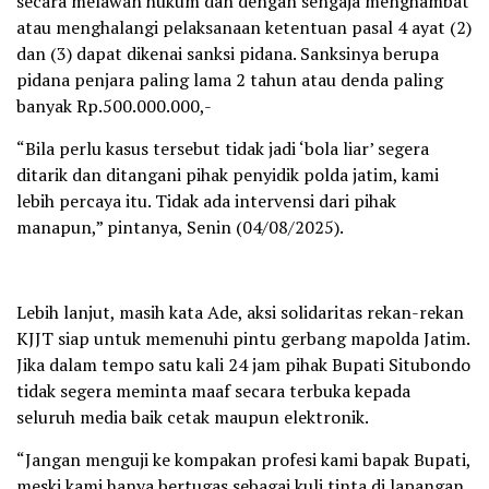
secara melawan hukum dan dengan sengaja menghambat
atau menghalangi pelaksanaan ketentuan pasal 4 ayat (2)
dan (3) dapat dikenai sanksi pidana. Sanksinya berupa
pidana penjara paling lama 2 tahun atau denda paling
banyak Rp.500.000.000,-
“Bila perlu kasus tersebut tidak jadi ‘bola liar’ segera
ditarik dan ditangani pihak penyidik polda jatim, kami
lebih percaya itu. Tidak ada intervensi dari pihak
manapun,” pintanya, Senin (04/08/2025).
Lebih lanjut, masih kata Ade, aksi solidaritas rekan-rekan
KJJT siap untuk memenuhi pintu gerbang mapolda Jatim.
Jika dalam tempo satu kali 24 jam pihak Bupati Situbondo
tidak segera meminta maaf secara terbuka kepada
seluruh media baik cetak maupun elektronik.
“Jangan menguji ke kompakan profesi kami bapak Bupati,
meski kami hanya bertugas sebagai kuli tinta di lapangan.