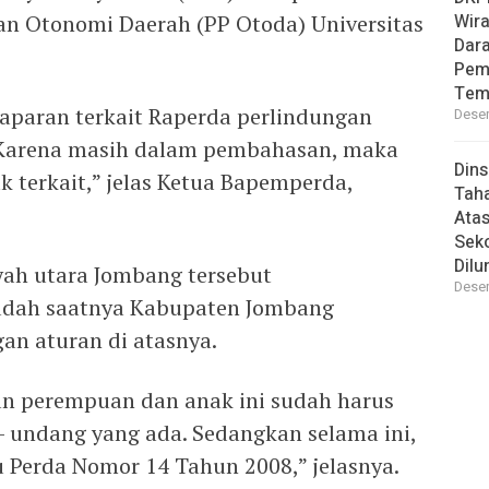
an Otonomi Daerah (PP Otoda) Universitas
Wira
Dara
Pem
Tem
paparan terkait Raperda perlindungan
Desem
 Karena masih dalam pembahasan, maka
Din
 terkait,” jelas Ketua Bapemperda,
Taha
Atas
Seko
Dilu
ayah utara Jombang tersebut
Desem
dah saatnya Kabupaten Jombang
an aturan di atasnya.
gan perempuan dan anak ini sudah harus
 undang yang ada. Sedangkan selama ini,
tu Perda Nomor 14 Tahun 2008,” jelasnya.