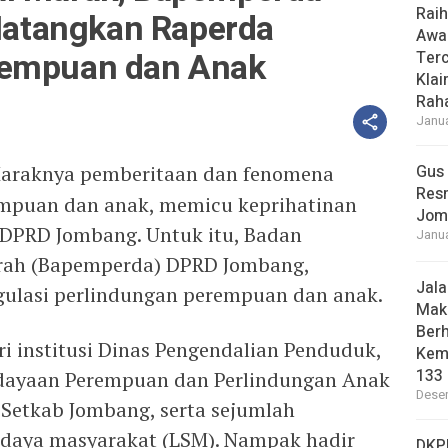
Rai
atangkan Raperda
Awa
rempuan dan Anak
Ter
Klai
Raha
Janua
araknya pemberitaan dan fenomena
Gus
Res
empuan dan anak, memicu keprihatinan
Jom
i DPRD Jombang. Untuk itu, Badan
Janua
rah (Bapemperda) DPRD Jombang,
Jal
egulasi perlindungan perempuan dan anak.
Maki
Berh
ri institusi Dinas Pengendalian Penduduk,
Kem
133 
dayaan Perempuan dan Perlindungan Anak
Desem
Setkab Jombang, serta sejumlah
adaya masyarakat (LSM). Nampak hadir
DKP