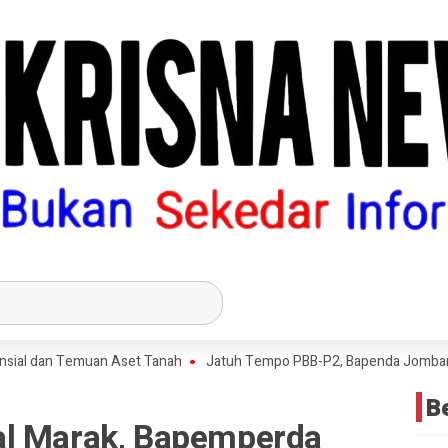
an Temuan Aset Tanah
Jatuh Tempo PBB-P2, Bapenda Jombang Capai R
B
al Marak, Bapemperda