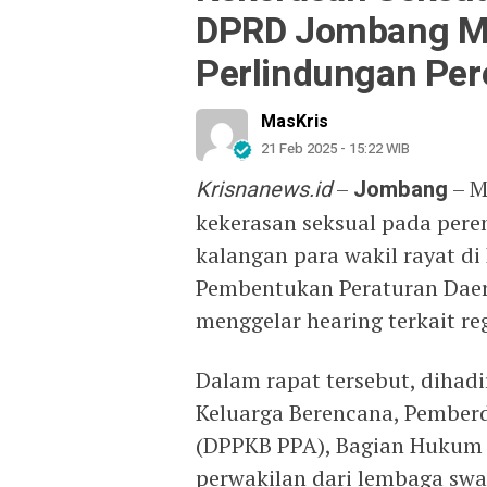
DPRD Jombang M
Perlindungan Pe
MasKris
21 Feb 2025 - 15:22 WIB
Krisnanews.id
–
Jombang
– M
kekerasan seksual pada per
kalangan para wakil rayat d
Pembentukan Peraturan Dae
menggelar hearing terkait r
Dalam rapat tersebut, dihadi
Keluarga Berencana, Pember
(DPPKB PPA), Bagian Hukum 
perwakilan dari lembaga sw