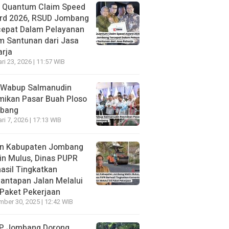
h Quantum Claim Speed
rd 2026, RSUD Jombang
cepat Dalam Pelayanan
m Santunan dari Jasa
rja
ri 23, 2026 | 11:57 WIB
 Wabup Salmanudin
mikan Pasar Buah Ploso
bang
ri 7, 2026 | 17:13 WIB
an Kabupaten Jombang
n Mulus, Dinas PUPR
asil Tingkatkan
antapan Jalan Melalui
Paket Pekerjaan
ber 30, 2025 | 12:42 WIB
P Jombang Dorong