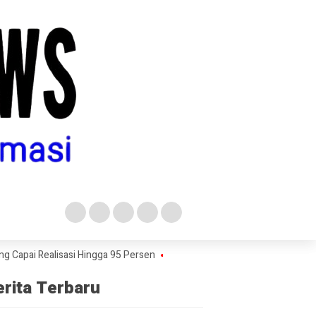
ealisasi Hingga 95 Persen
Buntut Pembukuan Terpisah KPRI Sejahte
erita Terbaru