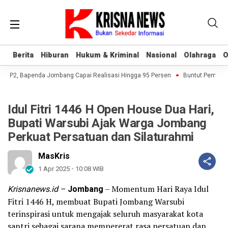
Berita
Berita
Hiburan
Hiburan
Hukum & Kriminal
Hukum & Kriminal
Nasional
Nasional
Olahraga
Olahraga
O
O
B-P2, Bapenda Jombang Capai Realisasi Hingga 95 Persen
Buntut Pembukua
Idul Fitri 1446 H Open House Dua Hari,
Bupati Warsubi Ajak Warga Jombang
Perkuat Persatuan dan Silaturahmi
MasKris
1 Apr 2025 - 10:08 WIB
Krisnanews.id –
Jombang
– Momentum Hari Raya Idul
Fitri 1446 H, membuat Bupati Jombang Warsubi
terinspirasi untuk mengajak seluruh masyarakat kota
santri sebagai sarana mempererat rasa persatuan dan