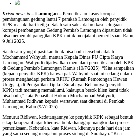
Krisnanews.id
–
Lamongan
– Pemeriksaan kasus korupsi
pembangunan gedung lantai 7 pemkab Lamongan oleh penyidik
KPK masuki hari ketiga. Salah satu saksi dalam kasus dugaan
korupsi pembangunan Gedung Pemkab Lamongan dipastikan tidak
bisa memenuhi panggilan KPK untuk menjalani pemeriksaan. Rabu,
9 Juli 2025.
Salah satu yang dipastikan tidak bisa hadir tersebut adalah
Mochammad Wahyudi, mantan Kepala Dinas PU Cipta Karya
Lamongan. Wahyudi dijadwalkan menjalani pemeriksaan oleh KPK
di Gedung Pemkab Lamongan Kamis (10/7/2025). “Kita sampaikan
(kepada penyidik KPK) bahwa pak Wahyudi saat ini sedang dalam
proses menghadapi perkara RPHU (Rumah Pemotongan Hewan
Unggas), di Pengadilan Tipikor Surabaya. Beliaunya (penyidik
KPK) tadi memang memaklumi, kalaupun besok klien kami tidak
bisa hadir,” kata Penasihat Hukum Mochammad Wahyudi,
Muhammad Ridlwan kepada wartawan saat ditemui di Pemkab
Lamongan, Rabu (9/7/2025).
Menurut Ridlwan, kedatangannya ke penyidik KPK sebagai bentuk
sikap kooperatif agar kliennya tidak dianggap mangkir dari proses
pemeriksaan. Kebetulan, kata Ridwan, kliennya pada hari dan jam
yang sama sedang menjalani proses sidang di Surabaya. “Kita