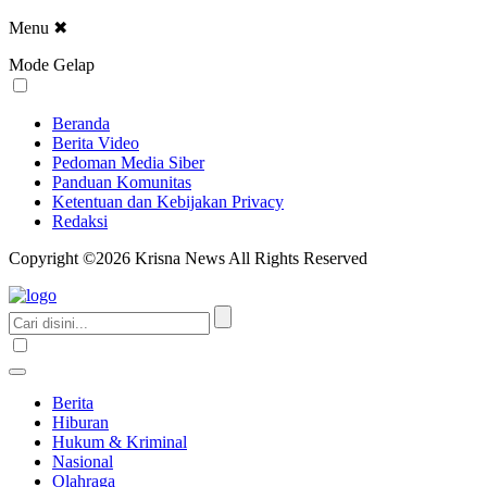
Menu
✖
Mode Gelap
Beranda
Berita Video
Pedoman Media Siber
Panduan Komunitas
Ketentuan dan Kebijakan Privacy
Redaksi
Copyright ©2026 Krisna News All Rights Reserved
Berita
Hiburan
Hukum & Kriminal
Nasional
Olahraga