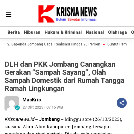
Berita
Berita
Hiburan
Hiburan
Hukum & Kriminal
Hukum & Kriminal
Nasional
Nasional
Olahraga
Olahraga
O
O
-P2, Bapenda Jombang Capai Realisasi Hingga 95 Persen
Buntut Pembukuan 
DLH dan PKK Jombang Canangkan
Gerakan “Sampah Sayang”, Olah
Sampah Domestik dari Rumah Tangga
Ramah Lingkungan
MasKris
27 Okt 2025 - 07:16 WIB
Krisnanews.id
–
Jombang
– Minggu sore (26/10/2025),
suasana Alun-Alun Kabupaten Jombang tersaput
mendung dan rinai gerimis. Di sela-sela rangkaian