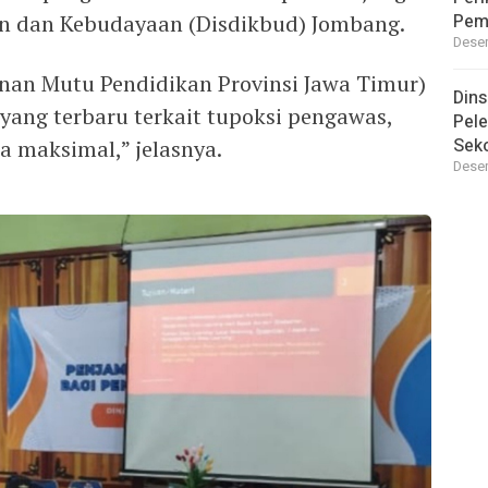
an dan Kebudayaan (Disdikbud) Jombang.
Pem
Desem
nan Mutu Pendidikan Provinsi Jawa Timur)
Din
ang terbaru terkait tupoksi pengawas,
Pele
Seko
ra maksimal,” jelasnya.
Desem