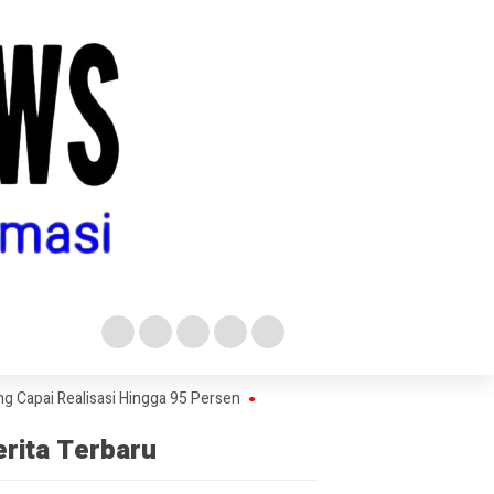
 Realisasi Hingga 95 Persen
Buntut Pembukuan Terpisah KPRI Sejah
erita Terbaru