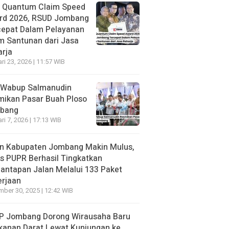
h Quantum Claim Speed
rd 2026, RSUD Jombang
cepat Dalam Pelayanan
m Santunan dari Jasa
rja
ri 23, 2026 | 11:57 WIB
 Wabup Salmanudin
mikan Pasar Buah Ploso
bang
ri 7, 2026 | 17:13 WIB
an Kabupaten Jombang Makin Mulus,
s PUPR Berhasil Tingkatkan
ntapan Jalan Melalui 133 Paket
erjaan
ber 30, 2025 | 12:42 WIB
P Jombang Dorong Wirausaha Baru
kanan Darat Lewat Kunjungan ke