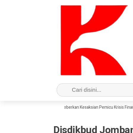
 KPRI Sejahtera Jombang Beberkan Kesaksian Pemicu Krisis Finansial
Disdikbud Jomban