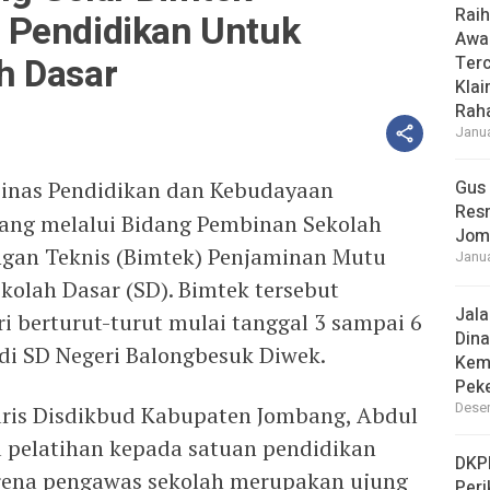
Rai
 Pendidikan Untuk
Awa
h Dasar
Ter
Klai
Raha
Janua
inas Pendidikan dan Kebudayaan
Gus
Res
ang melalui Bidang Pembinan Sekolah
Jom
ngan Teknis (Bimtek) Penjaminan Mutu
Janua
kolah Dasar (SD). Bimtek tersebut
Jal
i berturut-turut mulai tanggal 3 sampai 6
Dina
 di SD Negeri Balongbesuk Diwek.
Kema
Pek
Desem
ris Disdikbud Kabupaten Jombang, Abdul
pelatihan kepada satuan pendidikan
DKP
arena pengawas sekolah merupakan ujung
Peri