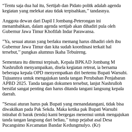
“Tentu saja dua hal itu, Sertijab dan Pidato politk adalah agenda
kegiatan yang melekat atau tidak terpisahkan,’’ tandasnya.
Anggota dewan dari Dapil I Jombang-Peterongan ini
menambahkan, dalam agenda sertijab akan dihadiri pula oleh
Gubernur Jawa Timur Khofifah Indar Parawansa.
”Ya, sesuai aturan yang berlaku memang harus dihadiri oleh ibu
Gubernur Jawa Timur dan kita sudah koordinasi terkait hal
tersebut,’’ pungkas alumnus Ikaha Tebuireng.
Sementara itu ditemui terpisah, Kepala BPKAD Jombang M
Nashrulloh menyampaikan, disela kegiatan retreat, ia bersama
beberapa kepala OPD menyempatkan diri bertemu Bupati Warsubi.
Tujuannya untuk mengajukan tanda tangan Perubahan Penjabaran
APBD 2025. Tanda tangan dokumen tersebut, lanjut Nashrulloh
bersifat sangat penting dan harus ditanda tangani langsung kepala
daerah.
”Sesuai aturan harus pak Bupati yang menandatangani, tidak bisa
diwakilkan pada Pak Sekda. Maka ketika pak Bupati Warsubi
istirahat di barak (tenda) kami bergegas menemui untuk mengajukan
tanda tangan langsung dari beliau,’’ tutup pejabat asal Desa
Pucangsimo Kecamatan Bandar Kedungmulyo. (Kr)