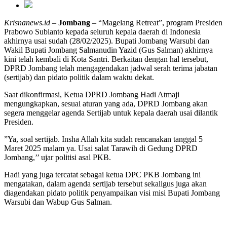
Krisnanews.id
–
Jombang
– “Magelang Retreat”, program Presiden
Prabowo Subianto kepada seluruh kepala daerah di Indonesia
akhirnya usai sudah (28/02/2025). Bupati Jombang Warsubi dan
Wakil Bupati Jombang Salmanudin Yazid (Gus Salman) akhirnya
kini telah kembali di Kota Santri. Berkaitan dengan hal tersebut,
DPRD Jombang telah mengagendakan jadwal serah terima jabatan
(sertijab) dan pidato politik dalam waktu dekat.
Saat dikonfirmasi, Ketua DPRD Jombang Hadi Atmaji
mengungkapkan, sesuai aturan yang ada, DPRD Jombang akan
segera menggelar agenda Sertijab untuk kepala daerah usai dilantik
Presiden.
”Ya, soal sertijab. Insha Allah kita sudah rencanakan tanggal 5
Maret 2025 malam ya. Usai salat Tarawih di Gedung DPRD
Jombang,’’ ujar politisi asal PKB.
Hadi yang juga tercatat sebagai ketua DPC PKB Jombang ini
mengatakan, dalam agenda sertijab tersebut sekaligus juga akan
diagendakan pidato politik penyampaikan visi misi Bupati Jombang
Warsubi dan Wabup Gus Salman.