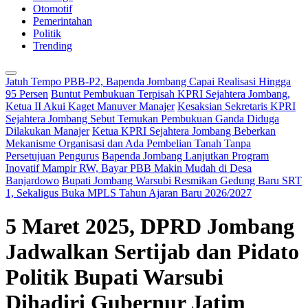
Otomotif
Pemerintahan
Politik
Trending
Jatuh Tempo PBB-P2, Bapenda Jombang Capai Realisasi Hingga
95 Persen
Buntut Pembukuan Terpisah KPRI Sejahtera Jombang,
Ketua II Akui Kaget Manuver Manajer
Kesaksian Sekretaris KPRI
Sejahtera Jombang Sebut Temukan Pembukuan Ganda Diduga
Dilakukan Manajer
Ketua KPRI Sejahtera Jombang Beberkan
Mekanisme Organisasi dan Ada Pembelian Tanah Tanpa
Persetujuan Pengurus
Bapenda Jombang Lanjutkan Program
Inovatif Mampir RW, Bayar PBB Makin Mudah di Desa
Banjardowo
Bupati Jombang Warsubi Resmikan Gedung Baru SRT
1, Sekaligus Buka MPLS Tahun Ajaran Baru 2026/2027
5 Maret 2025, DPRD Jombang
Jadwalkan Sertijab dan Pidato
Politik Bupati Warsubi
Dihadiri Gubernur Jatim