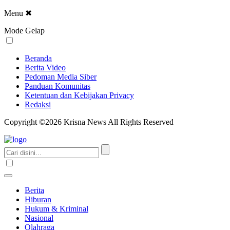
Menu
✖
Mode Gelap
Beranda
Berita Video
Pedoman Media Siber
Panduan Komunitas
Ketentuan dan Kebijakan Privacy
Redaksi
Copyright ©2026 Krisna News All Rights Reserved
Berita
Hiburan
Hukum & Kriminal
Nasional
Olahraga