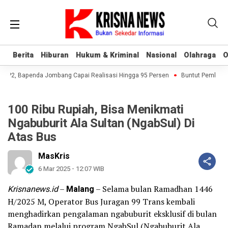
Berita
Berita
Hiburan
Hiburan
Hukum & Kriminal
Hukum & Kriminal
Nasional
Nasional
Olahraga
Olahraga
O
O
-P2, Bapenda Jombang Capai Realisasi Hingga 95 Persen
Buntut Pembukuan
100 Ribu Rupiah, Bisa Menikmati
Ngabuburit Ala Sultan (NgabSul) Di
Atas Bus
MasKris
6 Mar 2025 - 12:07 WIB
Krisnanews.id
–
Malang
– Selama bulan Ramadhan 1446
H/2025 M, Operator Bus Juragan 99 Trans kembali
menghadirkan pengalaman ngabuburit eksklusif di bulan
Ramadan melalui program NgabSul (Ngabuburit Ala