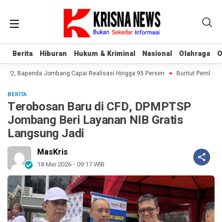
Berita
Berita
Hiburan
Hiburan
Hukum & Kriminal
Hukum & Kriminal
Nasional
Nasional
Olahraga
Olahraga
O
O
P2, Bapenda Jombang Capai Realisasi Hingga 95 Persen
Buntut Pembukuan 
BERITA
Terobosan Baru di CFD, DPMPTSP
Jombang Beri Layanan NIB Gratis
Langsung Jadi
MasKris
18 Mei 2026 - 09:17 WIB